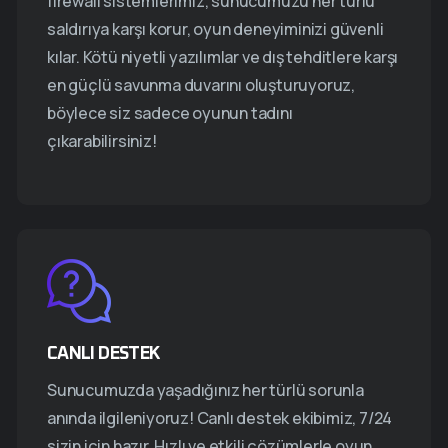
firewall sistemlerimiz, sunucumuzu her türlü
saldırıya karşı korur, oyun deneyiminizi güvenli
kılar. Kötü niyetli yazılımlar ve dış tehditlere karşı
en güçlü savunma duvarını oluşturuyoruz,
böylece siz sadece oyunun tadını
çıkarabilirsiniz!
CANLI DESTEK
Sunucumuzda yaşadığınız her türlü sorunla
anında ilgileniyoruz! Canlı destek ekibimiz, 7/24
sizin için hazır. Hızlı ve etkili çözümlerle oyun