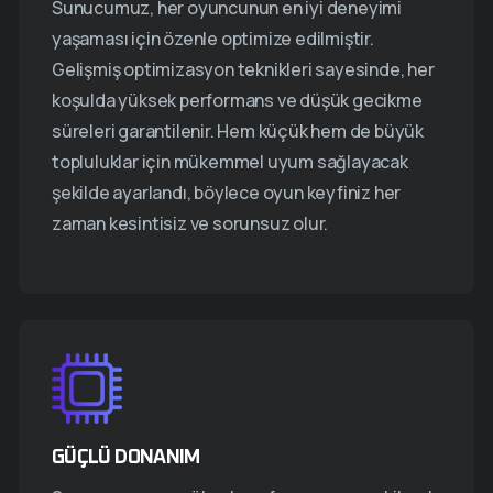
BAK, SAVAŞIN
KALAN SON ŞANS!
SAVAŞIN
Sunucumuz, her oyuncunun en iyi deneyimi
HAZIR, PEKI SEN?
yaşaması için özenle optimize edilmiştir.
KADERINI GÖR!
ORTASINDA!
Dragon ordulara saldırırken, hayatta kalmak için son bir
Gelişmiş optimizasyon teknikleri sayesinde, her
fırsatın var. Alevlere karşı savaş, yalnızca cesurların
Destanını yazmak için savaş zamanı. Komutanın
koşulda yüksek performans ve düşük gecikme
Dragonlar gökyüzünde süzülecek, alevler her yeri
kaderi olacak!
önderliğinde zafer için hazırlanın, savaş başlamak
süreleri garantilenir. Hem küçük hem de büyük
Dragonlara karşı tanrıların kudretiyle savaşırken,
saracak. Bu destanı yazmaya hazır mısın?
üzere!
yıldırımlar düşüyor ve kaderini şekillendiriyorsun. Bu
topluluklar için mükemmel uyum sağlayacak
şekilde ayarlandı, böylece oyun keyfiniz her
savaş, efsaneye adını yazdıracak!
zaman kesintisiz ve sorunsuz olur.
GÜÇLÜ DONANIM