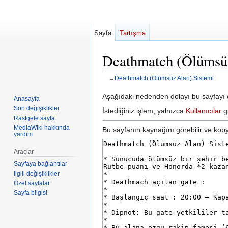
Sayfa
Tartışma
Deathmatch (Ölümsüz 
←
Deathmatch (Ölümsüz Alan) Sistemi
Gezinti
Arama
Aşağıdaki nedenden dolayı bu sayfayı d
Anasayfa
kısmına
kısmına
Son değişiklikler
İstediğiniz işlem, yalnızca
Kullanıcılar
gr
atla
atla
Rastgele sayfa
MediaWiki hakkında
Bu sayfanın kaynağını görebilir ve kopya
yardım
Araçlar
Sayfaya bağlantılar
İlgili değişiklikler
Özel sayfalar
Sayfa bilgisi