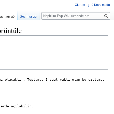
Oturum aç
Koyu modu
Ara
aynağı gör
Geçmişi gör
örüntüle